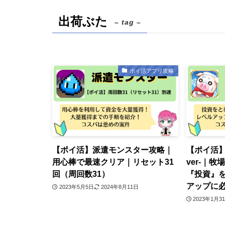
出荷ぶた
– tag –
ポイ活アプリ攻略
【ポイ活】派遣モンスター攻略｜
【ポイ活】
用心棒で最速クリア｜リセット31
ver‐｜
回（周回数31）
『投資』
アップに
2023年5月5日
2024年8月11日
2023年1月3