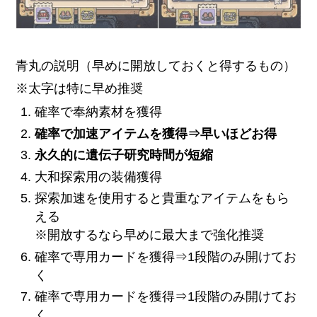
青丸の説明（早めに開放しておくと得するもの）
※太字は特に早め推奨
確率で奉納素材を獲得
確率で加速アイテムを獲得⇒早いほどお得
永久的に遺伝子研究時間が短縮
大和探索用の装備獲得
探索加速を使用すると貴重なアイテムをもら
える
※開放するなら早めに最大まで強化推奨
確率で専用カードを獲得⇒1段階のみ開けてお
く
確率で専用カードを獲得⇒1段階のみ開けてお
く