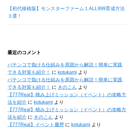
【初代移植版】モンスターファーム１ALL999育成方法
３選！
最近のコメント
パチンコで負ける仕組みを原因から解説！簡単に実践
できる対策も紹介！
に
kotukami
より
パチンコで負ける仕組みを原因から解説！簡単に実践
できる対策も紹介！
に
きのこん
より
【777Real】積み上げミッション（イベント）の攻略方
法を紹介
に
kotukami
より
【777Real】積み上げミッション（イベント）の攻略方
法を紹介
に
きのこん
より
【777Real】イベント履歴
に
kotukami
より